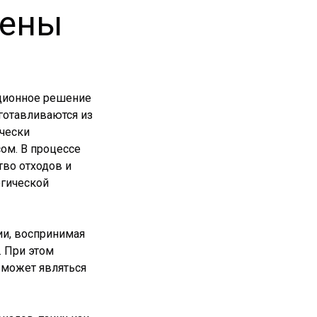
тены
ационное решение
зготавливаются из
ически
м. В процессе
тво отходов и
огической
ии, воспринимая
. При этом
 может являться