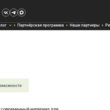
лог
Партнёрская программа
Наши партнеры
Ре
озможности
и современный материал для